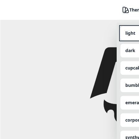
The
light
dark
cupca
bumbl
emera
corpo
synth