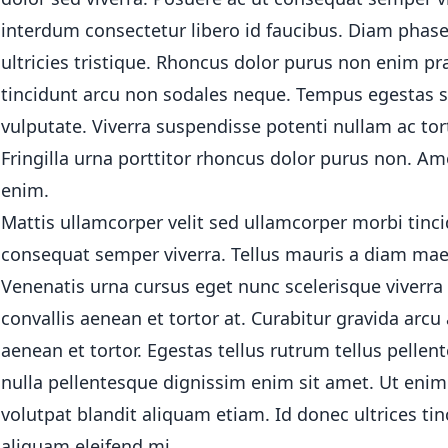
interdum consectetur libero id faucibus. Diam phase
busin
ultricies tristique. Rhoncus dolor purus non enim pr
tincidunt arcu non sodales neque. Tempus egestas 
acid
vulputate. Viverra suspendisse potenti nullam ac tor
Fringilla urna porttitor rhoncus dolor purus non. A
lemon
enim.
night
Mattis ullamcorper velit sed ullamcorper morbi tinci
consequat semper viverra. Tellus mauris a diam mae
coffee
Venenatis urna cursus eget nunc scelerisque viverra 
convallis aenean et tortor at. Curabitur gravida arcu 
winte
aenean et tortor. Egestas tellus rutrum tellus pellen
Make
nulla pellentesque dignissim enim sit amet. Ut eni
volutpat blandit aliquam etiam. Id donec ultrices ti
aliquam eleifend mi.