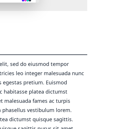
punk
ine
ween
 elit, sed do eiusmod tempor
ltricies leo integer malesuada nunc
n
is egestas pretium. Euismod
c habitasse platea dictumst
 et malesuada fames ac turpis
 phasellus vestibulum lorem.
tea dictumst quisque sagittis.
uisque sagittis purus sit amet.