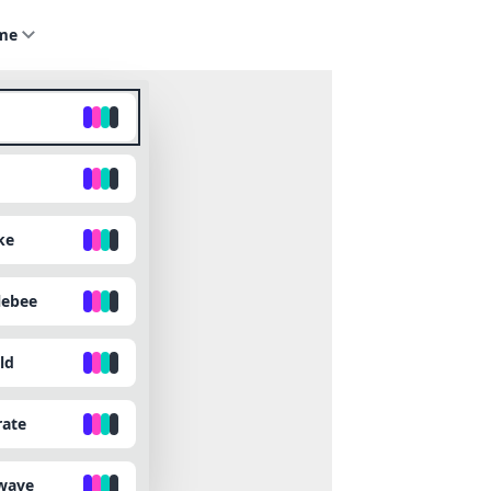
me
ke
ebee
ld
rate
wave