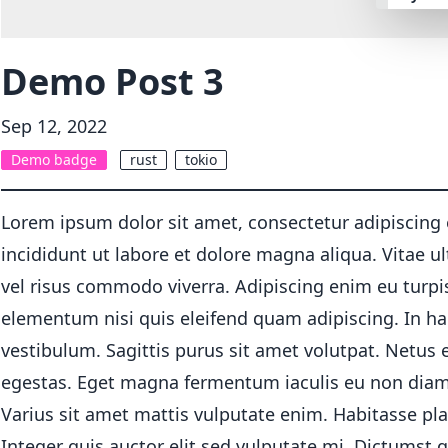
retro
Demo Post 3
cyber
Sep 12, 2022
Demo badge
rust
tokio
valent
hallo
Lorem ipsum dolor sit amet, consectetur adipiscing
incididunt ut labore et dolore magna aliqua. Vitae u
garde
vel risus commodo viverra. Adipiscing enim eu turp
elementum nisi quis eleifend quam adipiscing. In ha
forest
vestibulum. Sagittis purus sit amet volutpat. Netus
egestas. Eget magna fermentum iaculis eu non diam
aqua
Varius sit amet mattis vulputate enim. Habitasse pla
lofi
Integer quis auctor elit sed vulputate mi. Dictumst q