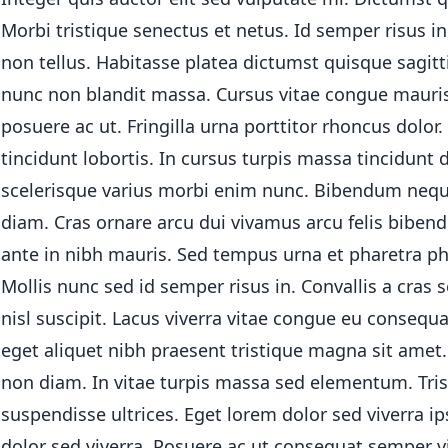
Morbi tristique senectus et netus. Id semper risus i
pastel
non tellus. Habitasse platea dictumst quisque sagitt
nunc non blandit massa. Cursus vitae congue mauri
fantas
posuere ac ut. Fringilla urna porttitor rhoncus dolor.
tincidunt lobortis. In cursus turpis massa tincidunt d
wiref
scelerisque varius morbi enim nunc. Bibendum neq
black
diam. Cras ornare arcu dui vivamus arcu felis biben
ante in nibh mauris. Sed tempus urna et pharetra ph
luxury
Mollis nunc sed id semper risus in. Convallis a cra
nisl suscipit. Lacus viverra vitae congue eu consequa
dracul
eget aliquet nibh praesent tristique magna sit ame
non diam. In vitae turpis massa sed elementum. Tris
cmyk
suspendisse ultrices. Eget lorem dolor sed viverra i
autu
dolor sed viverra. Posuere ac ut consequat semper 