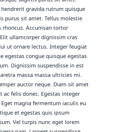
n hendrerit gravida rutrum quisque
is purus sit amet. Tellus molestie
s rhoncus. Accumsan tortor
y
 Elit ullamcorper dignissim cras
ui ut ornare lectus. Integer feugiat
rame
ue egestas congue quisque egestas
dum. Dignissim suspendisse in est
aretra massa massa ultricies mi.
s semper auctor neque. Diam sit amet
t ac felis donec. Egestas integer
a
t. Eget magna fermentum iaculis eu
tique et egestas quis ipsum
psum. Vel turpis nunc eget lorem
mn
viverra nam. Laoreet suspendisse