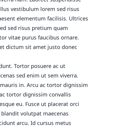
llus vestibulum lorem sed risus
ess
aesent elementum facilisis. Ultrices
sed sed risus pretium quam
tor vitae purus faucibus ornare.
met dictum sit amet justo donec
ade
dunt. Tortor posuere ac ut
cenas sed enim ut sem viverra.
mauris in. Arcu ac tortor dignissim
ac tortor dignissim convallis
r
tesque eu. Fusce ut placerat orci
 your theme!
m blandit volutpat maecenas
ncidunt arcu. Id cursus metus